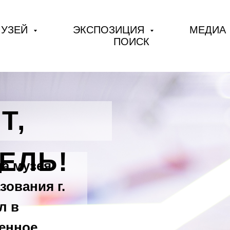
УЗЕЙ
ЭКСПОЗИЦИЯ
МЕДИА
ПОИСК
Т,
ЕЛЬ!
да музея
ования г.
л в
енное