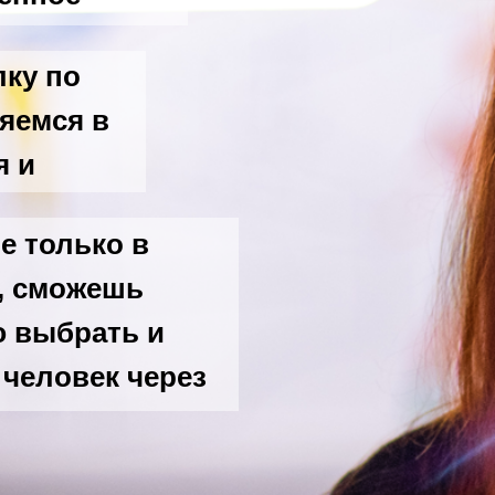
ку по
яемся в
я и
е только в
, сможешь
ю выбрать и
 человек через