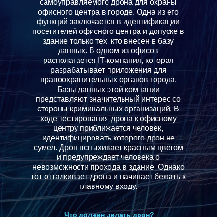
самоуправляемого дрона для охраны
офисного центра в городе. Одна из его
функций заключается в идентификации
посетителей офисного центра и допуске в
здание только тех, кто внесен в базу
данных. В одном из офисов
располагается IT-компания, которая
разрабатывает приложения для
правоохранительных органов города.
Базы данных этой компании
представляют значительный интерес со
стороны криминальных организаций. В
ходе тестирования дрона к офисному
центру приближается человек,
идентифицировать которого дрон не
сумел. Дрон вспыхивает красным цветом
и предупреждает человека о
невозможности прохода в здание. Однако
тот отталкивает дрона и начинает бежать к
главному входу.
Что должен делать дрон?